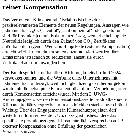
reiner Kompensation
Das Verbot von Klimaneutralitätsclaims ist eines der
praxisrelevantesten Elemente der neuen Regelungen. Aussagen wie
„klimaneutral“, „CO₂-neutral“, „carbon neutral“ oder „netto null“
sind für Produkte jedenfalls dann unzulässig, wenn die behauptete
Neutralität lediglich durch den Zukauf von CO₂-Zertifikaten
außerhalb der eigenen Wertschöpfungskette (externe Kompensation)
erreicht wird. Unternehmen sollen dazu motiviert werden, ihre
Emissionen tatsächlich zu reduzieren, anstatt sie durch
Zertifikatekauf nur auszugleichen.
Der Bundesgerichtshof hat diese Richtung bereits im Juni 2024
vorweggenommen und die Werbung eines Unternehmens mit
„klimaneutral“ untersagt, weil nicht gleichzeitig darüber aufgeklärt
wurde, ob die behauptete Klimaneutralität durch Vermeidung oder
durch Kompensation erreicht wurde. Mit dem 3. UWG-
Änderungsgesetz werden kompensationsbasierte produktbezogene
Klimaneutralitätsversprechen nun ausdrücklich stark eingeschränkt.
Wichtig: Über das Engagement in Klimaschutzprojekten darf
weiterhin informiert werden. Unzulässig ist insbesondere das
spezifische produktbezogene Klimaneutralitätsversprechen auf Basis
externer Kompensation ohne Erfüllung der gesetzlichen
Voraussetzungen.