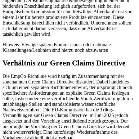
abgelehnt. Der Bundestag hat die Bundesregierung in einer nicht
bindenden Entschließung lediglich aufgefordert, sich bei der
Europäischen Kommission für eine freiwillige Abverkaufsfrist von
einem Jahr für bereits produzierte Produkte einzusetzen. Diese
Entschließung ist rechtlich nicht verbindlich. Unternehmen sollten
sich daher nicht darauf verlassen, dass eine Abverkaufsfrist
tatsächlich gewährt wird.
Hinweis: Etwaige spätere Kommissions- oder nationale
Klarstellungen/Leitlinien sind hierzu noch abzuwarten.
Verhältnis zur Green Claims Directive
Die EmpCo-Richtlinie wird häufig im Zusammenhang mit der
sogenannten Green Claims Directive diskutiert. Dabei handelt es
sich um einen separaten Richtlinienentwurf, der ursprünglich noch
spezifischere Anforderungen an explizite Green Claims festlegen
sollte, insbesondere eine verpflichtende Vorab-Zertifizierung durch
unabhängige Stellen und standardisierte wissenschaftliche
Nachweisverfahren. Die EU-Kommission hat die Trilog-
Verhandlungen zur Green Claims Directive im Juni 2025 jedoch
ausgesetzt und den Vorschlag anschließend zurückgezogen. Der
ursprüngliche Vorschlag der Green Claims Directive wird derzeit
nicht weiterverfolgt. Eine kurzfristige Wiederaufnahme des
Vorhabens ist aktuell nicht absehbar.