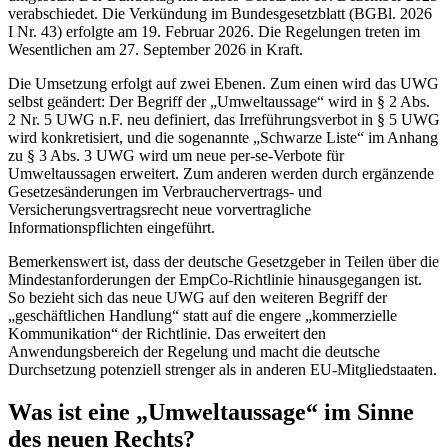
verabschiedet. Die Verkündung im Bundesgesetzblatt (BGBl. 2026
I Nr. 43) erfolgte am 19. Februar 2026. Die Regelungen treten im
Wesentlichen am 27. September 2026 in Kraft.
Die Umsetzung erfolgt auf zwei Ebenen. Zum einen wird das UWG
selbst geändert: Der Begriff der „Umweltaussage“ wird in § 2 Abs.
2 Nr. 5 UWG n.F. neu definiert, das Irreführungsverbot in § 5 UWG
wird konkretisiert, und die sogenannte „Schwarze Liste“ im Anhang
zu § 3 Abs. 3 UWG wird um neue per-se-Verbote für
Umweltaussagen erweitert. Zum anderen werden durch ergänzende
Gesetzesänderungen im Verbrauchervertrags- und
Versicherungsvertragsrecht neue vorvertragliche
Informationspflichten eingeführt.
Bemerkenswert ist, dass der deutsche Gesetzgeber in Teilen über die
Mindestanforderungen der EmpCo-Richtlinie hinausgegangen ist.
So bezieht sich das neue UWG auf den weiteren Begriff der
„geschäftlichen Handlung“ statt auf die engere „kommerzielle
Kommunikation“ der Richtlinie. Das erweitert den
Anwendungsbereich der Regelung und macht die deutsche
Durchsetzung potenziell strenger als in anderen EU-Mitgliedstaaten.
Was ist eine „Umweltaussage“ im Sinne
des neuen Rechts?