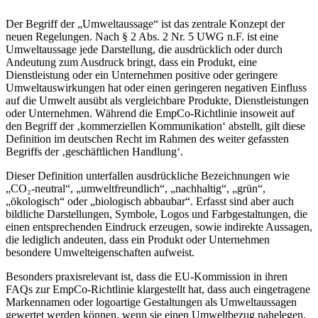
Der Begriff der „Umweltaussage“ ist das zentrale Konzept der
neuen Regelungen. Nach § 2 Abs. 2 Nr. 5 UWG n.F. ist eine
Umweltaussage jede Darstellung, die ausdrücklich oder durch
Andeutung zum Ausdruck bringt, dass ein Produkt, eine
Dienstleistung oder ein Unternehmen positive oder geringere
Umweltauswirkungen hat oder einen geringeren negativen Einfluss
auf die Umwelt ausübt als vergleichbare Produkte, Dienstleistungen
oder Unternehmen. Während die EmpCo-Richtlinie insoweit auf
den Begriff der ‚kommerziellen Kommunikation‘ abstellt, gilt diese
Definition im deutschen Recht im Rahmen des weiter gefassten
Begriffs der ‚geschäftlichen Handlung‘.
Dieser Definition unterfallen ausdrückliche Bezeichnungen wie
„CO₂-neutral“, „umweltfreundlich“, „nachhaltig“, „grün“,
„ökologisch“ oder „biologisch abbaubar“. Erfasst sind aber auch
bildliche Darstellungen, Symbole, Logos und Farbgestaltungen, die
einen entsprechenden Eindruck erzeugen, sowie indirekte Aussagen,
die lediglich andeuten, dass ein Produkt oder Unternehmen
besondere Umwelteigenschaften aufweist.
Besonders praxisrelevant ist, dass die EU-Kommission in ihren
FAQs zur EmpCo-Richtlinie klargestellt hat, dass auch eingetragene
Markennamen oder logoartige Gestaltungen als Umweltaussagen
gewertet werden können, wenn sie einen Umweltbezug nahelegen.