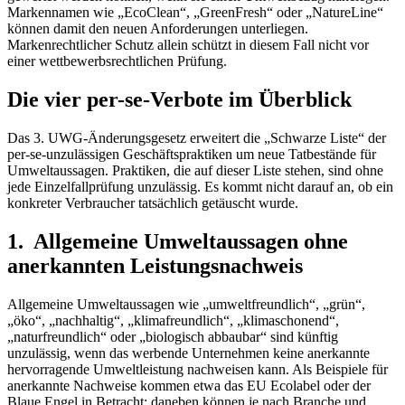
Markennamen wie „EcoClean“, „GreenFresh“ oder „NatureLine“
können damit den neuen Anforderungen unterliegen.
Markenrechtlicher Schutz allein schützt in diesem Fall nicht vor
einer wettbewerbsrechtlichen Prüfung.
Die vier per-se-Verbote im Überblick
Das 3. UWG-Änderungsgesetz erweitert die „Schwarze Liste“ der
per-se-unzulässigen Geschäftspraktiken um neue Tatbestände für
Umweltaussagen. Praktiken, die auf dieser Liste stehen, sind ohne
jede Einzelfallprüfung unzulässig. Es kommt nicht darauf an, ob ein
konkreter Verbraucher tatsächlich getäuscht wurde.
1. Allgemeine Umweltaussagen ohne
anerkannten Leistungsnachweis
Allgemeine Umweltaussagen wie „umweltfreundlich“, „grün“,
„öko“, „nachhaltig“, „klimafreundlich“, „klimaschonend“,
„naturfreundlich“ oder „biologisch abbaubar“ sind künftig
unzulässig, wenn das werbende Unternehmen keine anerkannte
hervorragende Umweltleistung nachweisen kann. Als Beispiele für
anerkannte Nachweise kommen etwa das EU Ecolabel oder der
Blaue Engel in Betracht; daneben können je nach Branche und